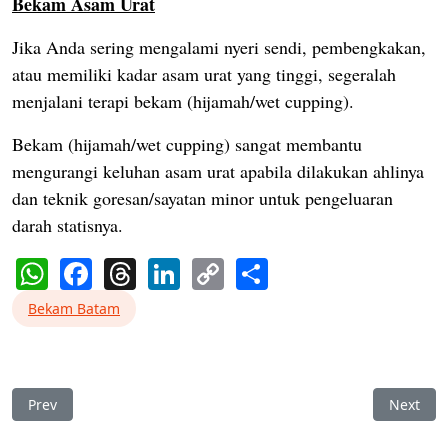
Bekam Asam Urat
Jika Anda sering mengalami nyeri sendi, pembengkakan,
atau memiliki kadar asam urat yang tinggi, segeralah
menjalani terapi bekam (hijamah/wet cupping).
Bekam (hijamah/wet cupping) sangat membantu
mengurangi keluhan asam urat apabila dilakukan ahlinya
dan teknik goresan/sayatan minor untuk pengeluaran
darah statisnya.
WhatsApp
Facebook
Threads
LinkedIn
Copy
Share
Link
Bekam Batam
Previous article: Bekam Batam Turunkan Diabetes Jadi Stabil da
Next art
Prev
Next