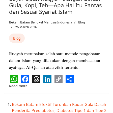
Gula, Kopi, Teh—Apa Hal Itu Pantas
dan Sesuai Syariat Islam
Bekam Batam Bengkel Manusia Indonesia
Blog
26 March 2026
Blog
Ruqyah merupakan salah satu metode pengobatan
dalam Islam yang dilakukan dengan membacakan
ayat-ayat Al-Qur’an atau zikir tertentu.
WhatsApp
Facebook
Threads
LinkedIn
Copy
Share
Read more …
Link
Bekam Batam Efektif Turunkan Kadar Gula Darah
Penderita Prediabetes, Diabetes Tipe 1 dan Tipe 2