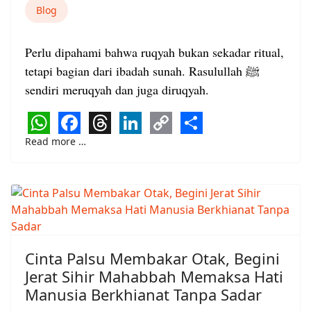
Blog
Perlu dipahami bahwa ruqyah bukan sekadar ritual,
tetapi bagian dari ibadah sunah. Rasulullah ﷺ
sendiri meruqyah dan juga diruqyah.
WhatsApp
Facebook
Threads
LinkedIn
Copy
Share
Read more …
Link
Cinta Palsu Membakar Otak, Begini
Jerat Sihir Mahabbah Memaksa Hati
Manusia Berkhianat Tanpa Sadar