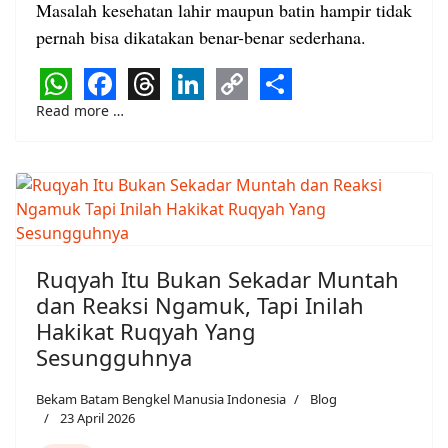
Masalah kesehatan lahir maupun batin hampir tidak
pernah bisa dikatakan benar-benar sederhana.
WhatsApp
Facebook
Threads
LinkedIn
Copy
Share
Read more …
Link
Ruqyah Itu Bukan Sekadar Muntah
dan Reaksi Ngamuk, Tapi Inilah
Hakikat Ruqyah Yang
Sesungguhnya
Bekam Batam Bengkel Manusia Indonesia
Blog
23 April 2026