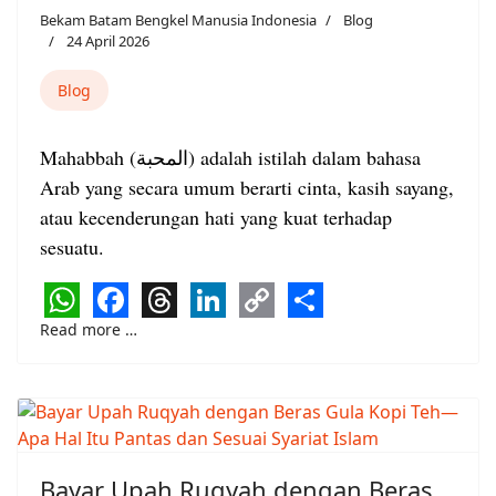
Bekam Batam Bengkel Manusia Indonesia
Blog
24 April 2026
Blog
Mahabbah (المحبة) adalah istilah dalam bahasa
Arab yang secara umum berarti cinta, kasih sayang,
atau kecenderungan hati yang kuat terhadap
sesuatu.
WhatsApp
Facebook
Threads
LinkedIn
Copy
Share
Read more …
Link
Bayar Upah Ruqyah dengan Beras,