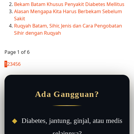
Bekam Batam Khusus Penyakit Diabetes Mellitus
Alasan Mengapa Kita Harus Berbekam Sebelum
Sakit
Ruqyah Batam, Sihir, Jenis dan Cara Pengobatan
Sihir dengan Ruqyah
Page 1 of 6
1
2
3
4
5
6
Ada Gangguan?
◆
Diabetes, jantung, ginjal, atau medis
selainnya?