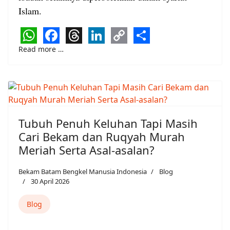
Islam.
WhatsApp
Facebook
Threads
LinkedIn
Copy
Share
Read more …
Link
Tubuh Penuh Keluhan Tapi Masih
Cari Bekam dan Ruqyah Murah
Meriah Serta Asal-asalan?
Bekam Batam Bengkel Manusia Indonesia
Blog
30 April 2026
Blog