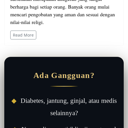
berharga bagi setiap orang. Banyak orang mulai
mencari pengobatan yang aman dan sesuai dengan
nilai-nilai religi.
Read More
Ada Gangguan?
◆
Diabetes, jantung, ginjal, atau medis
selainnya?