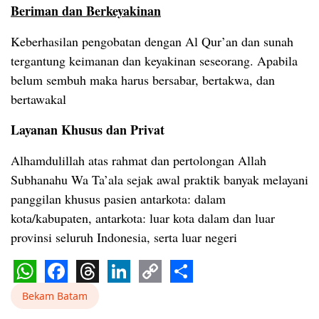
Beriman dan Berkeyakinan
Keberhasilan pengobatan dengan Al Qur’an dan sunah
tergantung keimanan dan keyakinan seseorang. Apabila
belum sembuh maka harus bersabar, bertakwa, dan
bertawakal
Layanan Khusus dan Privat
Alhamdulillah atas rahmat dan pertolongan Allah
Subhanahu Wa Ta’ala sejak awal praktik banyak melayani
panggilan khusus pasien antarkota: dalam
kota/kabupaten, antarkota: luar kota dalam dan luar
provinsi seluruh Indonesia, serta luar negeri
WhatsApp
Facebook
Threads
LinkedIn
Copy
Share
Bekam Batam
Link