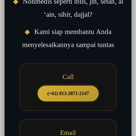
◆
Nonmedis seperti iblis, jin, setan, al
‘ain, sihir, dajjal?
◆
Kami siap membantu Anda
menyelesaikannya sampai tuntas
Call
(+62) 813-2871-2147
Email