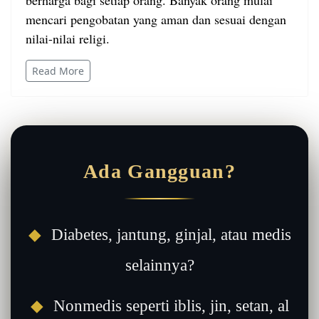
berharga bagi setiap orang. Banyak orang mulai
mencari pengobatan yang aman dan sesuai dengan
nilai-nilai religi.
Read More
Ada Gangguan?
◆
Diabetes, jantung, ginjal, atau medis
selainnya?
◆
Nonmedis seperti iblis, jin, setan, al