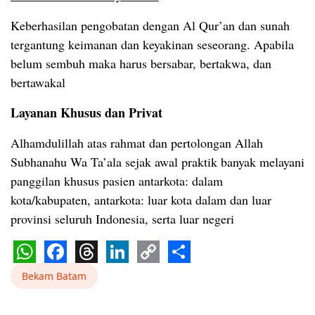
Keberhasilan pengobatan dengan Al Qur’an dan sunah
tergantung keimanan dan keyakinan seseorang. Apabila
belum sembuh maka harus bersabar, bertakwa, dan
bertawakal
Layanan Khusus dan Privat
Alhamdulillah atas rahmat dan pertolongan Allah
Subhanahu Wa Ta’ala sejak awal praktik banyak melayani
panggilan khusus pasien antarkota: dalam
kota/kabupaten, antarkota: luar kota dalam dan luar
provinsi seluruh Indonesia, serta luar negeri
WhatsApp
Facebook
Threads
LinkedIn
Copy
Share
Bekam Batam
Link