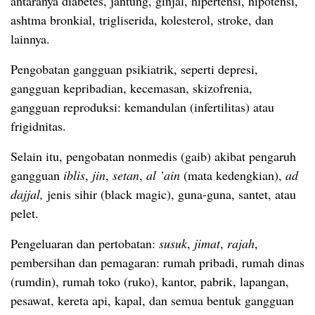
antaranya diabetes, jantung, ginjal, hipertensi, hipotensi,
ashtma bronkial, trigliserida, kolesterol, stroke, dan
lainnya.
Pengobatan gangguan psikiatrik, seperti depresi,
gangguan kepribadian, kecemasan, skizofrenia,
gangguan reproduksi: kemandulan (infertilitas) atau
frigidnitas.
Selain itu, pengobatan nonmedis (gaib) akibat pengaruh
gangguan
iblis
,
jin
,
setan
,
al ’ain
(mata kedengkian),
ad
dajjal,
jenis sihir (black magic), guna-guna, santet, atau
pelet.
Pengeluaran dan pertobatan:
susuk
,
jimat
,
rajah
,
pembersihan dan pemagaran: rumah pribadi, rumah dinas
(rumdin), rumah toko (ruko), kantor, pabrik, lapangan,
pesawat, kereta api, kapal, dan semua bentuk gangguan