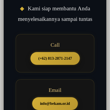
◆
Kami siap membantu Anda
menyelesaikannya sampai tuntas
Call
(+62) 813-2871-2147
Email
info@bekam.or.id