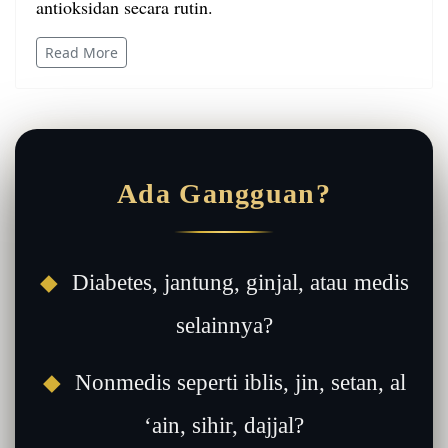
antioksidan secara rutin.
Read More
Ada Gangguan?
◆
Diabetes, jantung, ginjal, atau medis
selainnya?
◆
Nonmedis seperti iblis, jin, setan, al
‘ain, sihir, dajjal?