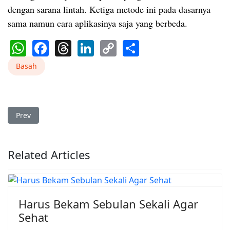
dengan sarana lintah. Ketiga metode ini pada dasarnya
sama namun cara aplikasinya saja yang berbeda.
WhatsApp
Facebook
Threads
LinkedIn
Copy
Share
Link
Basah
Previous article: Pengembangan Bekam Kekinian
Prev
Related Articles
Harus Bekam Sebulan Sekali Agar
Sehat