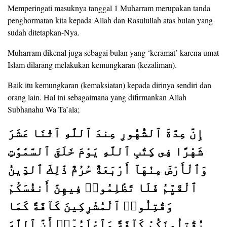
Memperingati masuknya tanggal 1 Muharram merupakan tanda
penghormatan kita kepada Allah dan Rasulullah atas bulan yang
sudah ditetapkan-Nya.
Muharram dikenal juga sebagai bulan yang ‘keramat’ karena umat
Islam dilarang melakukan kemungkaran (kezaliman).
Baik itu kemungkaran (kemaksiatan) kepada dirinya sendiri dan
orang lain. Hal ini sebagaimana yang difirmankan Allah
Subhanahu Wa Ta’ala;
إِنَّ عِدَّةَ ٱلشُّهُورِ عِندَ ٱللَّهِ ٱثْنَا عَشَرَ
شَهْرًا فِى كِتَٰبِ ٱللَّهِ يَوْمَ خَلَقَ ٱلسَّمَٰوَٰتِ
وَٱلْأَرْضَ مِنْهَآ أَرْبَعَةٌ حُرُمٌ ذَٰلِكَ ٱلدِّينُ
ٱلْقَيِّمُ فَلَا تَظْلِمُوا۟ فِيهِنَّ أَنفُسَكُمْ
وَقَٰتِلُوا۟ ٱلْمُشْرِكِينَ كَآفَّةً كَمَا
يُقَٰتِلُونَكُمْ كَآفَّةً وَٱعْلَمُوٓا۟ أَنَّ ٱللَّهَ