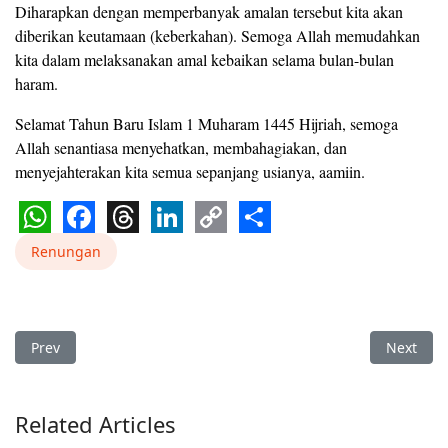
Diharapkan dengan memperbanyak amalan tersebut kita akan
diberikan keutamaan (keberkahan). Semoga Allah memudahkan
kita dalam melaksanakan amal kebaikan selama bulan-bulan
haram.
Selamat Tahun Baru Islam 1 Muharam 1445 Hijriah, semoga
Allah senantiasa menyehatkan, membahagiakan, dan
menyejahterakan kita semua sepanjang usianya, aamiin.
WhatsApp
Facebook
Threads
LinkedIn
Copy
Share
Renungan
Link
Previous article: Untuk Mereka Yang Sakit
Next arti
Prev
Next
Related Articles