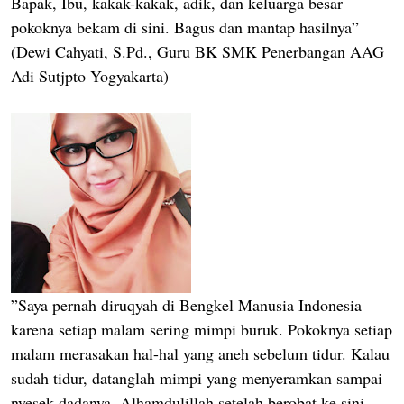
Bapak, Ibu, kakak-kakak, adik, dan keluarga besar
pokoknya bekam di sini. Bagus dan mantap hasilnya”
(Dewi Cahyati, S.Pd., Guru BK SMK Penerbangan AAG
Adi Sutjpto Yogyakarta)
”Saya pernah diruqyah di Bengkel Manusia Indonesia
karena setiap malam sering mimpi buruk. Pokoknya setiap
malam merasakan hal-hal yang aneh sebelum tidur. Kalau
sudah tidur, datanglah mimpi yang menyeramkan sampai
nyesek dadanya. Alhamdulillah setelah berobat ke sini