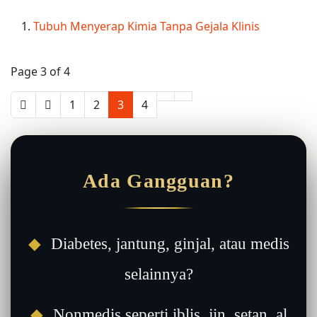
Link
Tubuh Menyerap Kimia Tanpa Gejala Klinis
Page 3 of 4
1
2
3
4
Ada Gangguan?
◆
Diabetes, jantung, ginjal, atau medis
selainnya?
◆
Nonmedis seperti iblis, jin, setan, al