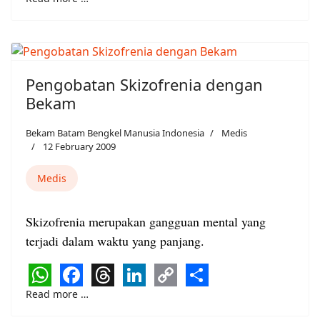
WhatsApp
Facebook
Threads
LinkedIn
Copy
Share
Link
Pengobatan Skizofrenia dengan
Bekam
Bekam Batam Bengkel Manusia Indonesia
Medis
12 February 2009
Medis
Skizofrenia merupakan gangguan mental yang
terjadi dalam waktu yang panjang.
WhatsApp
Facebook
Threads
LinkedIn
Copy
Share
Read more …