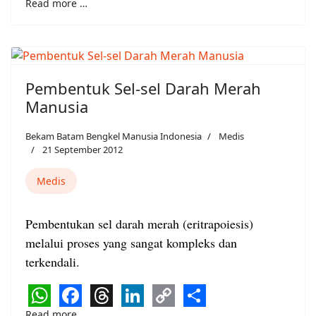
WhatsApp
Facebook
Threads
LinkedIn
Copy
Share
Read more …
Link
Pembentuk Sel-sel Darah Merah
Manusia
Bekam Batam Bengkel Manusia Indonesia
Medis
21 September 2012
Medis
Pembentukan sel darah merah (eritrapoiesis)
melalui proses yang sangat kompleks dan
terkendali.
Read more …