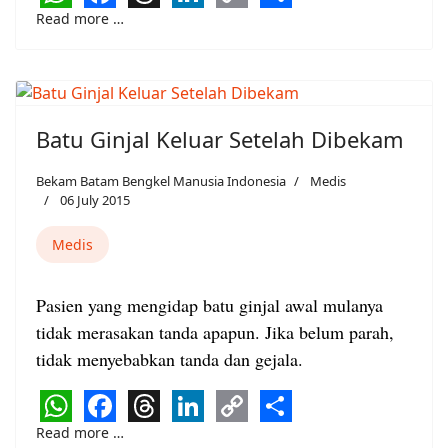
WhatsApp
Facebook
Threads
LinkedIn
Copy
Share
Read more …
Link
Batu Ginjal Keluar Setelah Dibekam
Bekam Batam Bengkel Manusia Indonesia
Medis
06 July 2015
Medis
Pasien yang mengidap batu ginjal awal mulanya
tidak merasakan tanda apapun. Jika belum parah,
tidak menyebabkan tanda dan gejala.
WhatsApp
Facebook
Threads
LinkedIn
Copy
Share
Read more …