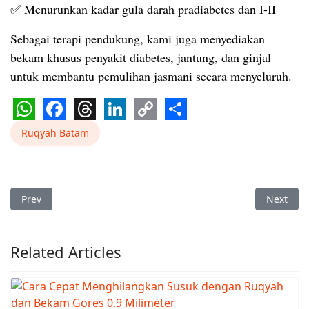
✅ Menurunkan kadar gula darah pradiabetes dan I-II
Sebagai terapi pendukung, kami juga menyediakan
bekam khusus penyakit diabetes, jantung, dan ginjal
untuk membantu pemulihan jasmani secara menyeluruh.
WhatsApp
Facebook
Threads
LinkedIn
Copy
Share
Ruqyah Batam
Link
Previous article: Ruqyah Batam, Ruqyah Rekomendasi Batam, 
Next art
Prev
Next
Related Articles