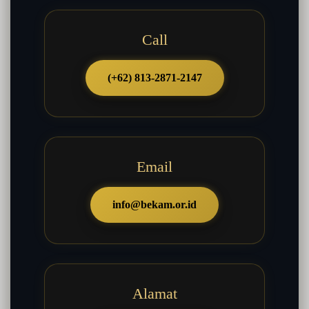
Call
(+62) 813-2871-2147
Email
info@bekam.or.id
Alamat